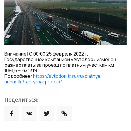
Внимание! С 00:00 25 февраля 2022 г.
Государственной компанией «Автодор» изменен
размер платы за проезд по платным участкам км
1091,6 – км 1319.
Подробнее:
https://avtodor-tr.ru/ru/platnye-
uchastki/tarify-na-proezd/
Поделиться: